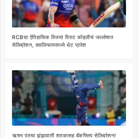
RCBचा ऐतिहासिक विजय! विराट कोहलीचं जल्लोषात
सेलिब्रेशन, क्वालिफायरमध्ये थेट प्रवेश
ऋषभ पंतचा झंझावाती शतकासह बॅकफ्लिप सेलिब्रेशन!