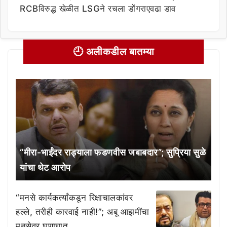
RCBविरुद्ध खेळीत LSGने रचला डोंगराएवढा डाव
🕘 अलीकडील बातम्या
“मीरा-भाईंदर राड्याला फडणवीस जबाबदार”; सुप्रिया सुळे
यांचा थेट आरोप
“मनसे कार्यकर्त्यांकडून रिक्षाचालकांवर
हल्ले, तरीही कारवाई नाही!”; अबू आझमींचा
मनसेवर घणाघात