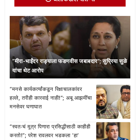
“मीरा-भाईंदर राड्याला फडणवीस जबाबदार”; सुप्रिया सुळे
यांचा थेट आरोप
“मनसे कार्यकर्त्यांकडून रिक्षाचालकांवर
हल्ले, तरीही कारवाई नाही!”; अबू आझमींचा
मनसेवर घणाघात
“स्वतःचं मूत्र पिणारा प्रसिद्धीसाठी काहीही
करतो!”; परेश रावलवर भडकला ‘हा’