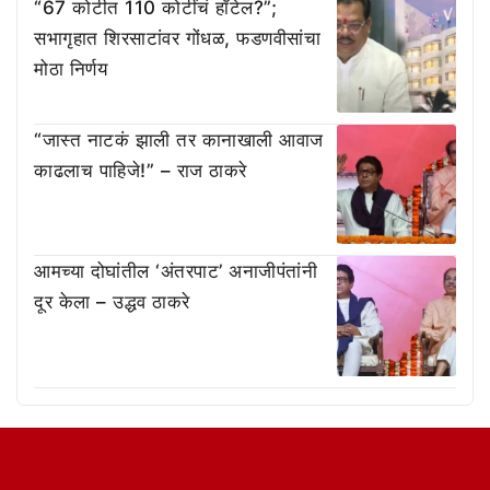
“67 कोटीत 110 कोटींचं हॉटेल?”;
सभागृहात शिरसाटांवर गोंधळ, फडणवीसांचा
मोठा निर्णय
“जास्त नाटकं झाली तर कानाखाली आवाज
काढलाच पाहिजे!” – राज ठाकरे
आमच्या दोघांतील ‘अंतरपाट’ अनाजीपंतांनी
दूर केला – उद्धव ठाकरे