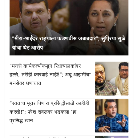
“मीरा-भाईंदर राड्याला फडणवीस जबाबदार”; सुप्रिया सुळे
यांचा थेट आरोप
“मनसे कार्यकर्त्यांकडून रिक्षाचालकांवर
हल्ले, तरीही कारवाई नाही!”; अबू आझमींचा
मनसेवर घणाघात
“स्वतःचं मूत्र पिणारा प्रसिद्धीसाठी काहीही
करतो!”; परेश रावलवर भडकला ‘हा’
प्रसिद्ध खान