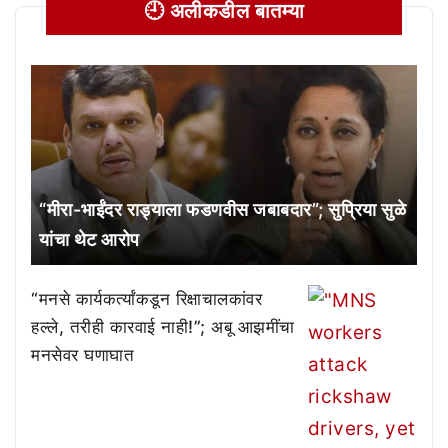
🕘 अलीकडील बातम्या
“मीरा-भाईंदर राड्याला फडणवीस जबाबदार”; सुप्रिया सुळे
यांचा थेट आरोप
“मनसे कार्यकर्त्यांकडून रिक्षाचालकांवर
हल्ले, तरीही कारवाई नाही!”; अबू आझमींचा
मनसेवर घणाघात