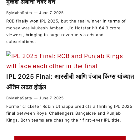
मुकेश अंबानी नंबर वन
By
MahaSatta
—
June 7, 2025
RCB finally won IPL 2025, but the real winner in terms of
money was Mukesh Ambani. Jio Hotstar hit 64.3 crore
viewers, bringing in huge revenue via ads and
subscriptions.
IPL 2025 Final: आरसीबी आणि पंजाब किंग्स यांच्यात
अंतिम लढत होईल
By
MahaSatta
—
June 7, 2025
Former cricketer Robin Uthappa predicts a thrilling IPL 2025
final between Royal Challengers Bangalore and Punjab
Kings. Both teams are chasing their first-ever IPL title.