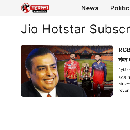
News
Politi
Jio Hotstar Subscr
RCB 
नंबर
By
Mah
RCB f
Mukes
reven