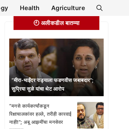
ogy
Health
Agriculture
🕘 अलीकडील बातम्या
“मीरा-भाईंदर राड्याला फडणवीस जबाबदार”;
सुप्रिया सुळे यांचा थेट आरोप
“मनसे कार्यकर्त्यांकडून
रिक्षाचालकांवर हल्ले, तरीही कारवाई
नाही!”; अबू आझमींचा मनसेवर