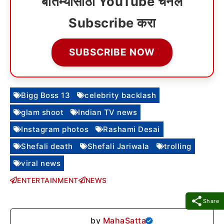
बातम्यांसाठी YouTube चॅनेल
Subscribe करा
SUBSCRIBE NOW
Bigg Boss 13
celebrity backlash
glam shoot
Indian TV news
Instagram photos
Rashami Desai
Shefali death
Shefali Jariwala
trolling
viral news
ENTERTAINMENT
NEWS
Share
by
MahaSatta