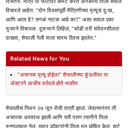
दिसतेय. मात्र या फोटोंवर कमेंट करत अनेकांनी तिला सवाल
विचारले आहेत. “दोन दिवसांपूर्वी मैत्रिणीच्या मृत्यूचं दुःख,
आणि आता हे? सगळं नाटक आहे का?” असा सवाल एका
युजरने विचारला. दुसऱ्याने लिहिलं, “थोडी तरी संवेदनशीलता
दाखवा, शेफाली गेली याला चारच दिवस झालेत.”
Related News for You
“अचानक मृत्यू होईल!” शेफालीच्या कुंडलीवर या
ॲक्टरने आधीच वर्तवले होते भाकीत
शेफालीचं निधन २७ जून रोजी रात्री झालं. जेवल्यानंतर ती
अचानक अस्वस्थ झाली आणि पती पराग त्यागीने तिला
रुग्णालयात नेलं. मात्र डॉक्टरांनी तिला मृत घोषित केलं. हार्ट