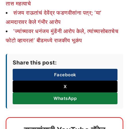
तास महत्वाचे
संजय राऊतांचं देवेंद्र फडणवीसांना पत्र; ‘या’
आमदारावर केले गंभीर आरोप
‘ज्यांच्यावर धनंजय मुंडेंनी आरोप केले, त्यांच्यासोबतचेच
फोटो व्हायरल!’ बीडमध्ये राजकीय भूकंप
Share this post:
Facebook
X
WhatsApp