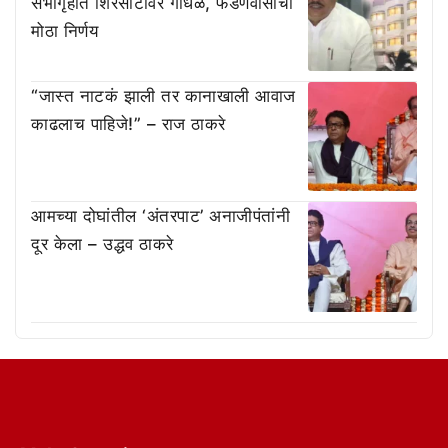
सभागृहात शिरसाटांवर गोंधळ, फडणवीसांचा
मोठा निर्णय
“जास्त नाटकं झाली तर कानाखाली आवाज
काढलाच पाहिजे!” – राज ठाकरे
आमच्या दोघांतील ‘अंतरपाट’ अनाजीपंतांनी
दूर केला – उद्धव ठाकरे