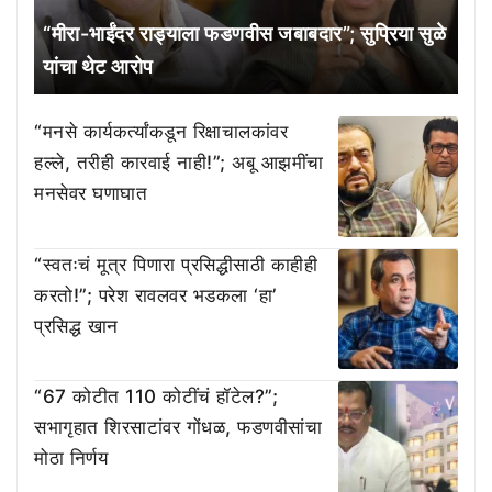
“मीरा-भाईंदर राड्याला फडणवीस जबाबदार”; सुप्रिया सुळे
यांचा थेट आरोप
“मनसे कार्यकर्त्यांकडून रिक्षाचालकांवर
हल्ले, तरीही कारवाई नाही!”; अबू आझमींचा
मनसेवर घणाघात
“स्वतःचं मूत्र पिणारा प्रसिद्धीसाठी काहीही
करतो!”; परेश रावलवर भडकला ‘हा’
प्रसिद्ध खान
“67 कोटीत 110 कोटींचं हॉटेल?”;
सभागृहात शिरसाटांवर गोंधळ, फडणवीसांचा
मोठा निर्णय