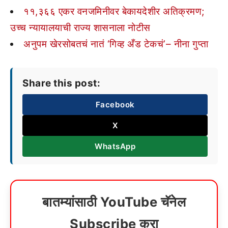
११,३६६ एकर वनजमिनीवर बेकायदेशीर अतिक्रमण;
उच्च न्यायालयाची राज्य शासनाला नोटीस
अनुपम खेरसोबतचं नातं ‘गिव्ह अँड टेकचं’– नीना गुप्ता
Share this post:
Facebook
X
WhatsApp
बातम्यांसाठी YouTube चॅनेल
Subscribe करा