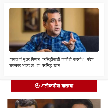
“स्वतःचं मूत्र पिणारा प्रसिद्धीसाठी काहीही करतो!”; परेश
रावलवर भडकला ‘हा’ प्रसिद्ध खान
🕘 अलीकडील बातम्या