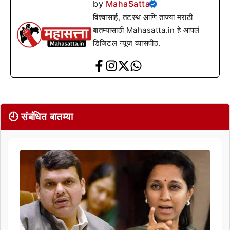
by
MahaSatta
विश्वासार्ह, तटस्थ आणि ताज्या मराठी
बातम्यांसाठी Mahasatta.in हे आपलं
डिजिटल न्यूज व्यासपीठ.
🕘 संबंधित बातम्या