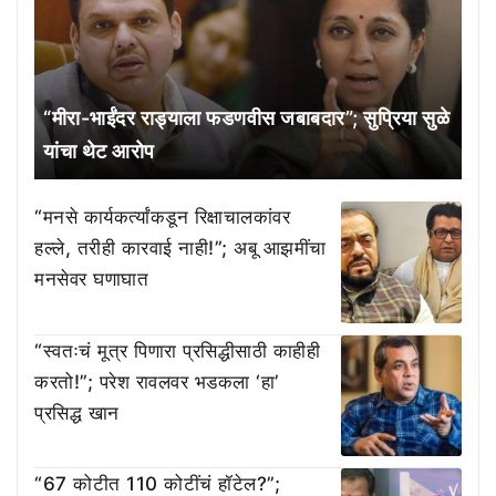
“मीरा-भाईंदर राड्याला फडणवीस जबाबदार”; सुप्रिया सुळे
यांचा थेट आरोप
“मनसे कार्यकर्त्यांकडून रिक्षाचालकांवर
हल्ले, तरीही कारवाई नाही!”; अबू आझमींचा
मनसेवर घणाघात
“स्वतःचं मूत्र पिणारा प्रसिद्धीसाठी काहीही
करतो!”; परेश रावलवर भडकला ‘हा’
प्रसिद्ध खान
“67 कोटीत 110 कोटींचं हॉटेल?”;