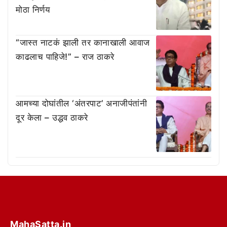
मोठा निर्णय
“जास्त नाटकं झाली तर कानाखाली आवाज
काढलाच पाहिजे!” – राज ठाकरे
आमच्या दोघांतील ‘अंतरपाट’ अनाजीपंतांनी
दूर केला – उद्धव ठाकरे
MahaSatta.in