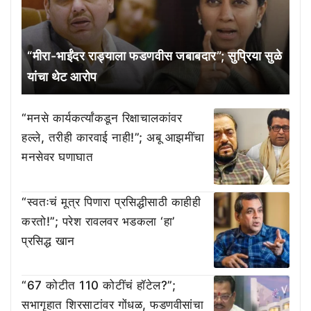
“मीरा-भाईंदर राड्याला फडणवीस जबाबदार”; सुप्रिया सुळे
यांचा थेट आरोप
“मनसे कार्यकर्त्यांकडून रिक्षाचालकांवर
हल्ले, तरीही कारवाई नाही!”; अबू आझमींचा
मनसेवर घणाघात
“स्वतःचं मूत्र पिणारा प्रसिद्धीसाठी काहीही
करतो!”; परेश रावलवर भडकला ‘हा’
प्रसिद्ध खान
“67 कोटीत 110 कोटींचं हॉटेल?”;
सभागृहात शिरसाटांवर गोंधळ, फडणवीसांचा