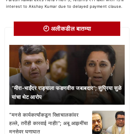
interest to Akshay Kumar due to delayed payment clause.
🕘 अलीकडील बातम्या
“मीरा-भाईंदर राड्याला फडणवीस जबाबदार”; सुप्रिया सुळे
यांचा थेट आरोप
“मनसे कार्यकर्त्यांकडून रिक्षाचालकांवर
हल्ले, तरीही कारवाई नाही!”; अबू आझमींचा
मनसेवर घणाघात