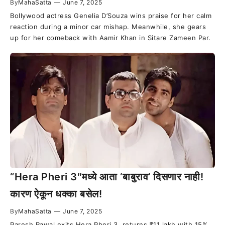
By
MahaSatta
—
June 7, 2025
Bollywood actress Genelia D’Souza wins praise for her calm
reaction during a minor car mishap. Meanwhile, she gears
up for her comeback with Aamir Khan in Sitare Zameen Par.
“Hera Pheri 3″मध्ये आता ‘बाबुराव’ दिसणार नाही!
कारण ऐकून धक्का बसेल!
By
MahaSatta
—
June 7, 2025
Paresh Rawal exits Hera Pheri 3, returns ₹11 lakh with 15%