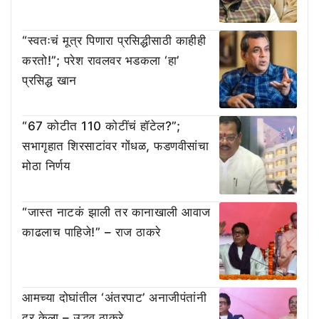
“स्वतःचं मूत्र पिणारा प्रसिद्धीसाठी काहीही
करतो!”; परेश रावलवर भडकला ‘हा’
प्रसिद्ध खान
“67 कोटीत 110 कोटींचं हॉटेल?”;
सभागृहात शिरसाटांवर गोंधळ, फडणवीसांचा
मोठा निर्णय
“जास्त नाटकं झाली तर कानाखाली आवाज
काढलाच पाहिजे!” – राज ठाकरे
आमच्या दोघांतील ‘अंतरपाट’ अनाजीपंतांनी
दूर केला – उद्धव ठाकरे