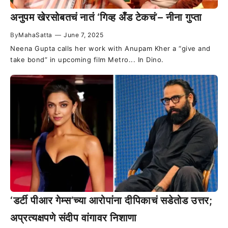
अनुपम खेरसोबतचं नातं ‘गिव्ह अँड टेकचं’– नीना गुप्ता
By
MahaSatta
—
June 7, 2025
Neena Gupta calls her work with Anupam Kher a “give and
take bond” in upcoming film Metro... In Dino.
‘डर्टी पीआर गेम्स’च्या आरोपांना दीपिकाचं सडेतोड उत्तर;
अप्रत्यक्षपणे संदीप वांगावर निशाणा