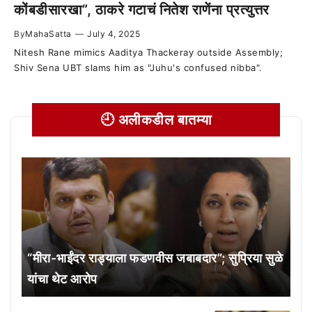
कोंबडीसारखा”, ठाकरे गटाचं नितेश राणेंना प्रत्युत्तर
By
MahaSatta
—
July 4, 2025
Nitesh Rane mimics Aaditya Thackeray outside Assembly;
Shiv Sena UBT slams him as "Juhu's confused nibba".
🕘 अलीकडील बातम्या
“मीरा-भाईंदर राड्याला फडणवीस जबाबदार”; सुप्रिया सुळे
यांचा थेट आरोप