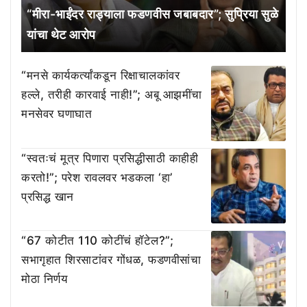
“मीरा-भाईंदर राड्याला फडणवीस जबाबदार”; सुप्रिया सुळे
यांचा थेट आरोप
“मनसे कार्यकर्त्यांकडून रिक्षाचालकांवर
हल्ले, तरीही कारवाई नाही!”; अबू आझमींचा
मनसेवर घणाघात
“स्वतःचं मूत्र पिणारा प्रसिद्धीसाठी काहीही
करतो!”; परेश रावलवर भडकला ‘हा’
प्रसिद्ध खान
“67 कोटीत 110 कोटींचं हॉटेल?”;
सभागृहात शिरसाटांवर गोंधळ, फडणवीसांचा
मोठा निर्णय