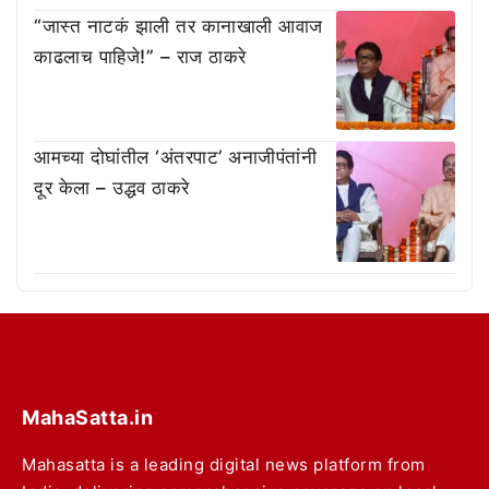
“जास्त नाटकं झाली तर कानाखाली आवाज
काढलाच पाहिजे!” – राज ठाकरे
आमच्या दोघांतील ‘अंतरपाट’ अनाजीपंतांनी
दूर केला – उद्धव ठाकरे
MahaSatta.in
Mahasatta is a leading digital news platform from