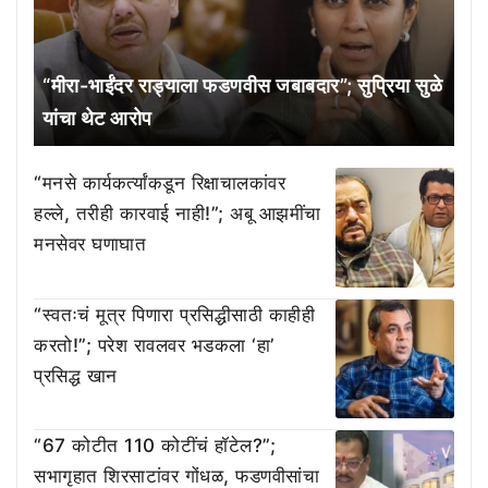
“मीरा-भाईंदर राड्याला फडणवीस जबाबदार”; सुप्रिया सुळे
यांचा थेट आरोप
“मनसे कार्यकर्त्यांकडून रिक्षाचालकांवर
हल्ले, तरीही कारवाई नाही!”; अबू आझमींचा
मनसेवर घणाघात
“स्वतःचं मूत्र पिणारा प्रसिद्धीसाठी काहीही
करतो!”; परेश रावलवर भडकला ‘हा’
प्रसिद्ध खान
“67 कोटीत 110 कोटींचं हॉटेल?”;
सभागृहात शिरसाटांवर गोंधळ, फडणवीसांचा