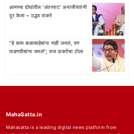
आमच्या दोघांतील ‘अंतरपाट’ अनाजीपंतांनी
दूर केला – उद्धव ठाकरे
“हे काम बाळासाहेबांना नाही जमलं, पण
फडणवीसांना जमलं”; राज ठाकरेंचा टोला
MahaSatta.in
Mahasatta is a leading digital news platform from