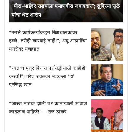
“मीरा-भाईंदर राड्याला फडणवीस जबाबदार”; सुप्रिया सुळे
यांचा थेट आरोप
“मनसे कार्यकर्त्यांकडून रिक्षाचालकांवर
हल्ले, तरीही कारवाई नाही!”; अबू आझमींचा
मनसेवर घणाघात
“स्वतःचं मूत्र पिणारा प्रसिद्धीसाठी काहीही
करतो!”; परेश रावलवर भडकला ‘हा’
प्रसिद्ध खान
“जास्त नाटकं झाली तर कानाखाली आवाज
काढलाच पाहिजे!” – राज ठाकरे