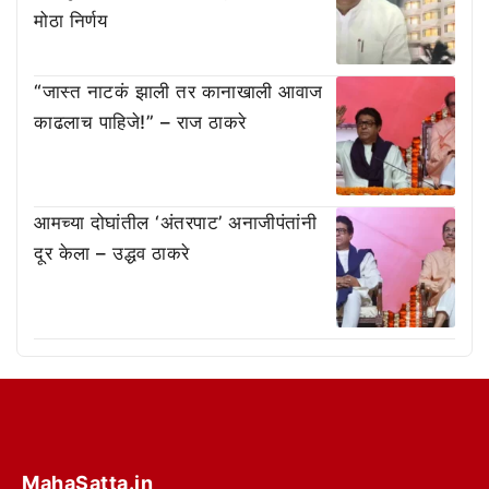
मोठा निर्णय
“जास्त नाटकं झाली तर कानाखाली आवाज
काढलाच पाहिजे!” – राज ठाकरे
आमच्या दोघांतील ‘अंतरपाट’ अनाजीपंतांनी
दूर केला – उद्धव ठाकरे
MahaSatta.in