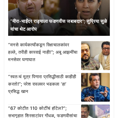
“मीरा-भाईंदर राड्याला फडणवीस जबाबदार”; सुप्रिया सुळे
यांचा थेट आरोप
“मनसे कार्यकर्त्यांकडून रिक्षाचालकांवर
हल्ले, तरीही कारवाई नाही!”; अबू आझमींचा
मनसेवर घणाघात
“स्वतःचं मूत्र पिणारा प्रसिद्धीसाठी काहीही
करतो!”; परेश रावलवर भडकला ‘हा’
प्रसिद्ध खान
“67 कोटीत 110 कोटींचं हॉटेल?”;
सभागृहात शिरसाटांवर गोंधळ, फडणवीसांचा