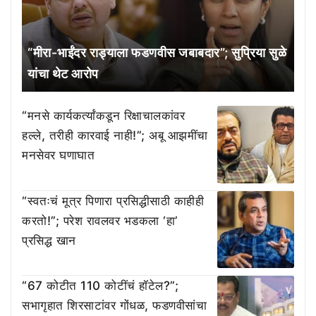
“मीरा-भाईंदर राड्याला फडणवीस जबाबदार”; सुप्रिया सुळे
यांचा थेट आरोप
“मनसे कार्यकर्त्यांकडून रिक्षाचालकांवर
हल्ले, तरीही कारवाई नाही!”; अबू आझमींचा
मनसेवर घणाघात
“स्वतःचं मूत्र पिणारा प्रसिद्धीसाठी काहीही
करतो!”; परेश रावलवर भडकला ‘हा’
प्रसिद्ध खान
“67 कोटीत 110 कोटींचं हॉटेल?”;
सभागृहात शिरसाटांवर गोंधळ, फडणवीसांचा