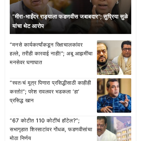
“मीरा-भाईंदर राड्याला फडणवीस जबाबदार”; सुप्रिया सुळे
यांचा थेट आरोप
“मनसे कार्यकर्त्यांकडून रिक्षाचालकांवर
हल्ले, तरीही कारवाई नाही!”; अबू आझमींचा
मनसेवर घणाघात
“स्वतःचं मूत्र पिणारा प्रसिद्धीसाठी काहीही
करतो!”; परेश रावलवर भडकला ‘हा’
प्रसिद्ध खान
“67 कोटीत 110 कोटींचं हॉटेल?”;
सभागृहात शिरसाटांवर गोंधळ, फडणवीसांचा
मोठा निर्णय