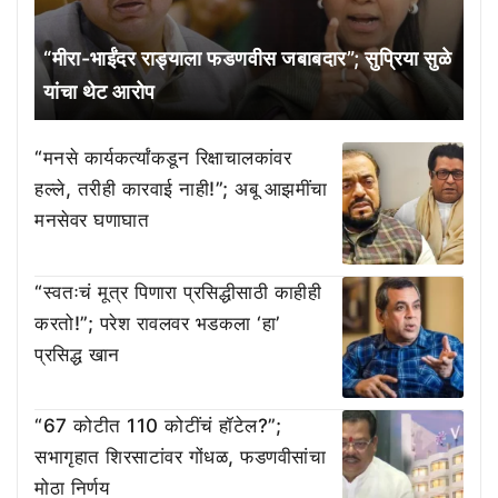
“मीरा-भाईंदर राड्याला फडणवीस जबाबदार”; सुप्रिया सुळे
यांचा थेट आरोप
“मनसे कार्यकर्त्यांकडून रिक्षाचालकांवर
हल्ले, तरीही कारवाई नाही!”; अबू आझमींचा
मनसेवर घणाघात
“स्वतःचं मूत्र पिणारा प्रसिद्धीसाठी काहीही
करतो!”; परेश रावलवर भडकला ‘हा’
प्रसिद्ध खान
“67 कोटीत 110 कोटींचं हॉटेल?”;
सभागृहात शिरसाटांवर गोंधळ, फडणवीसांचा
मोठा निर्णय