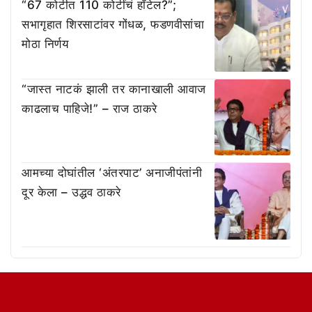
“67 कोटीत 110 कोटींचं हॉटेल?”;
सभागृहात शिरसाटांवर गोंधळ, फडणवीसांचा
मोठा निर्णय
“जास्त नाटकं झाली तर कानाखाली आवाज
काढलाच पाहिजे!” – राज ठाकरे
आमच्या दोघांतील ‘अंतरपाट’ अनाजीपंतांनी
दूर केला – उद्धव ठाकरे