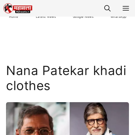
M
Home
Latest News
Google News
WhatsApp
Nana Patekar khadi
clothes