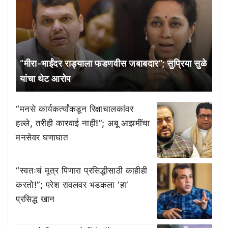
“मीरा-भाईंदर राड्याला फडणवीस जबाबदार”; सुप्रिया सुळे
यांचा थेट आरोप
“मनसे कार्यकर्त्यांकडून रिक्षाचालकांवर
हल्ले, तरीही कारवाई नाही!”; अबू आझमींचा
मनसेवर घणाघात
“स्वतःचं मूत्र पिणारा प्रसिद्धीसाठी काहीही
करतो!”; परेश रावलवर भडकला ‘हा’
प्रसिद्ध खान