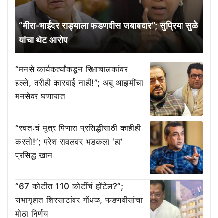
“मीरा-भाईंदर राड्याला फडणवीस जबाबदार”; सुप्रिया सुळे
यांचा थेट आरोप
“मनसे कार्यकर्त्यांकडून रिक्षाचालकांवर
हल्ले, तरीही कारवाई नाही!”; अबू आझमींचा
मनसेवर घणाघात
“स्वतःचं मूत्र पिणारा प्रसिद्धीसाठी काहीही
करतो!”; परेश रावलवर भडकला ‘हा’
प्रसिद्ध खान
“67 कोटीत 110 कोटींचं हॉटेल?”;
सभागृहात शिरसाटांवर गोंधळ, फडणवीसांचा
मोठा निर्णय