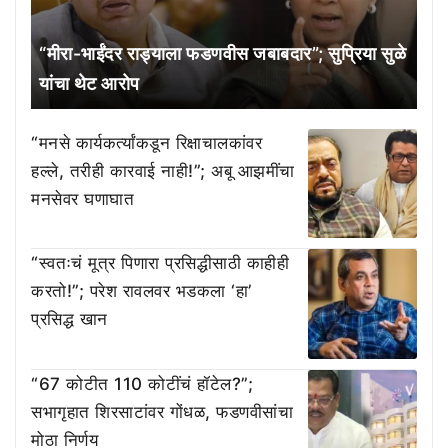
“मीरा-भाईंदर राड्याला फडणवीस जबाबदार”; सुप्रिया सुळे
यांचा थेट आरोप
“मनसे कार्यकर्त्यांकडून रिक्षाचालकांवर
हल्ले, तरीही कारवाई नाही!”; अबू आझमींचा
मनसेवर घणाघात
“स्वतःचं मूत्र पिणारा प्रसिद्धीसाठी काहीही
करतो!”; परेश रावलवर भडकला ‘हा’
प्रसिद्ध खान
“67 कोटीत 110 कोटींचं हॉटेल?”;
सभागृहात शिरसाटांवर गोंधळ, फडणवीसांचा
मोठा निर्णय