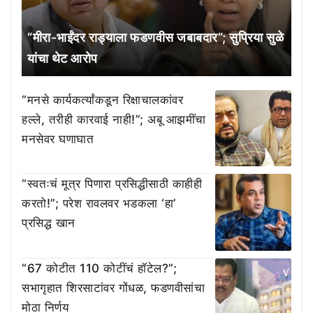
“मीरा-भाईंदर राड्याला फडणवीस जबाबदार”; सुप्रिया सुळे
यांचा थेट आरोप
“मनसे कार्यकर्त्यांकडून रिक्षाचालकांवर
हल्ले, तरीही कारवाई नाही!”; अबू आझमींचा
मनसेवर घणाघात
“स्वतःचं मूत्र पिणारा प्रसिद्धीसाठी काहीही
करतो!”; परेश रावलवर भडकला ‘हा’
प्रसिद्ध खान
“67 कोटीत 110 कोटींचं हॉटेल?”;
सभागृहात शिरसाटांवर गोंधळ, फडणवीसांचा
मोठा निर्णय