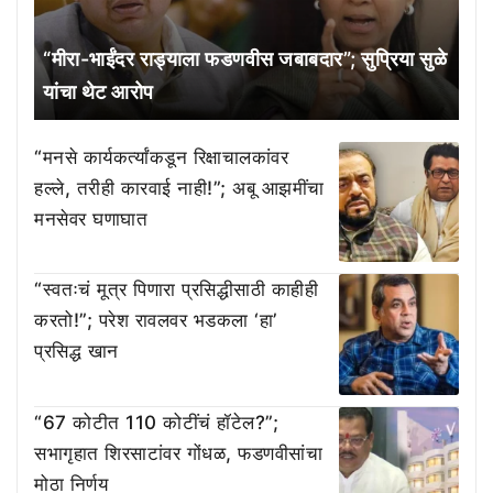
“मीरा-भाईंदर राड्याला फडणवीस जबाबदार”; सुप्रिया सुळे
यांचा थेट आरोप
“मनसे कार्यकर्त्यांकडून रिक्षाचालकांवर
हल्ले, तरीही कारवाई नाही!”; अबू आझमींचा
मनसेवर घणाघात
“स्वतःचं मूत्र पिणारा प्रसिद्धीसाठी काहीही
करतो!”; परेश रावलवर भडकला ‘हा’
प्रसिद्ध खान
“67 कोटीत 110 कोटींचं हॉटेल?”;
सभागृहात शिरसाटांवर गोंधळ, फडणवीसांचा
मोठा निर्णय