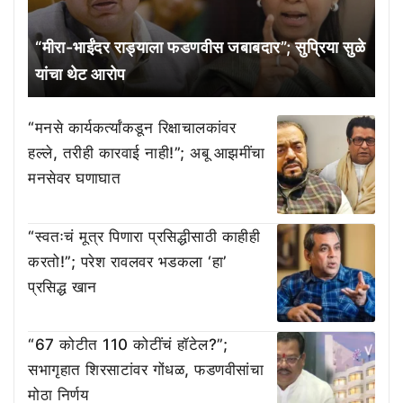
“मीरा-भाईंदर राड्याला फडणवीस जबाबदार”; सुप्रिया सुळे
यांचा थेट आरोप
“मनसे कार्यकर्त्यांकडून रिक्षाचालकांवर
हल्ले, तरीही कारवाई नाही!”; अबू आझमींचा
मनसेवर घणाघात
“स्वतःचं मूत्र पिणारा प्रसिद्धीसाठी काहीही
करतो!”; परेश रावलवर भडकला ‘हा’
प्रसिद्ध खान
“67 कोटीत 110 कोटींचं हॉटेल?”;
सभागृहात शिरसाटांवर गोंधळ, फडणवीसांचा
मोठा निर्णय