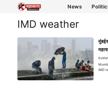
News
Politi
IMD weather
मुंब
महत्व
By
Mah
Mumba
IMD i