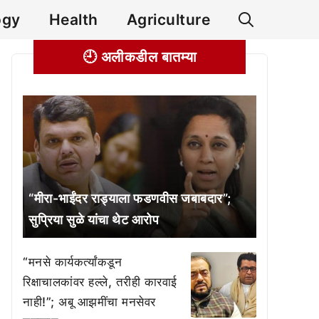
ogy
Health
Agriculture
🕘 अलीकडील बातम्या
“मीरा-भाईंदर राड्याला फडणवीस जबाबदार”;
सुप्रिया सुळे यांचा थेट आरोप
“मनसे कार्यकर्त्यांकडून
रिक्षाचालकांवर हल्ले, तरीही कारवाई
नाही!”; अबू आझमींचा मनसेवर