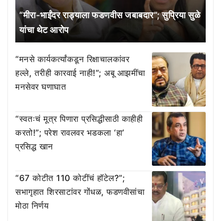
“मीरा-भाईंदर राड्याला फडणवीस जबाबदार”; सुप्रिया सुळे
यांचा थेट आरोप
“मनसे कार्यकर्त्यांकडून रिक्षाचालकांवर
हल्ले, तरीही कारवाई नाही!”; अबू आझमींचा
मनसेवर घणाघात
“स्वतःचं मूत्र पिणारा प्रसिद्धीसाठी काहीही
करतो!”; परेश रावलवर भडकला ‘हा’
प्रसिद्ध खान
“67 कोटीत 110 कोटींचं हॉटेल?”;
सभागृहात शिरसाटांवर गोंधळ, फडणवीसांचा
मोठा निर्णय