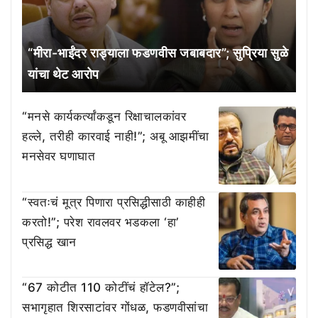
“मीरा-भाईंदर राड्याला फडणवीस जबाबदार”; सुप्रिया सुळे
यांचा थेट आरोप
“मनसे कार्यकर्त्यांकडून रिक्षाचालकांवर
हल्ले, तरीही कारवाई नाही!”; अबू आझमींचा
मनसेवर घणाघात
“स्वतःचं मूत्र पिणारा प्रसिद्धीसाठी काहीही
करतो!”; परेश रावलवर भडकला ‘हा’
प्रसिद्ध खान
“67 कोटीत 110 कोटींचं हॉटेल?”;
सभागृहात शिरसाटांवर गोंधळ, फडणवीसांचा