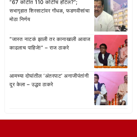
“67 कोटीत 110 कोटींचं हॉटेल?”;
सभागृहात शिरसाटांवर गोंधळ, फडणवीसांचा
मोठा निर्णय
“जास्त नाटकं झाली तर कानाखाली आवाज
काढलाच पाहिजे!” – राज ठाकरे
आमच्या दोघांतील ‘अंतरपाट’ अनाजीपंतांनी
दूर केला – उद्धव ठाकरे