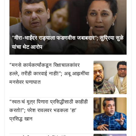
“मीरा-भाईंदर राड्याला फडणवीस जबाबदार”; सुप्रिया सुळे
यांचा थेट आरोप
“मनसे कार्यकर्त्यांकडून रिक्षाचालकांवर
हल्ले, तरीही कारवाई नाही!”; अबू आझमींचा
मनसेवर घणाघात
“स्वतःचं मूत्र पिणारा प्रसिद्धीसाठी काहीही
करतो!”; परेश रावलवर भडकला ‘हा’
प्रसिद्ध खान