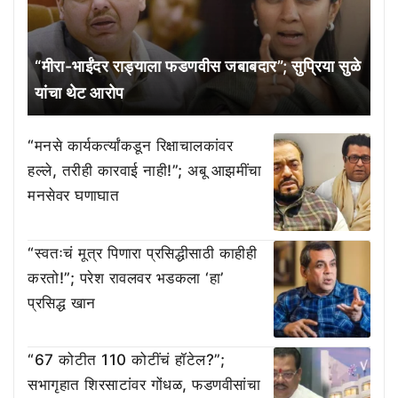
“मीरा-भाईंदर राड्याला फडणवीस जबाबदार”; सुप्रिया सुळे
यांचा थेट आरोप
“मनसे कार्यकर्त्यांकडून रिक्षाचालकांवर
हल्ले, तरीही कारवाई नाही!”; अबू आझमींचा
मनसेवर घणाघात
“स्वतःचं मूत्र पिणारा प्रसिद्धीसाठी काहीही
करतो!”; परेश रावलवर भडकला ‘हा’
प्रसिद्ध खान
“67 कोटीत 110 कोटींचं हॉटेल?”;
सभागृहात शिरसाटांवर गोंधळ, फडणवीसांचा