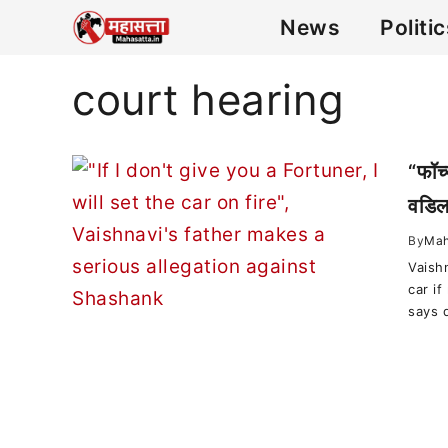
News
Politi
court hearing
“फॉर्
वडिल
By
Mah
Vaish
car i
says 