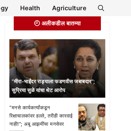
ogy
Health
Agriculture
🕘 अलीकडील बातम्या
“मीरा-भाईंदर राड्याला फडणवीस जबाबदार”;
सुप्रिया सुळे यांचा थेट आरोप
“मनसे कार्यकर्त्यांकडून
रिक्षाचालकांवर हल्ले, तरीही कारवाई
नाही!”; अबू आझमींचा मनसेवर