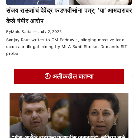
संजय राऊतांचं देवेंद्र फडणवीसांना पत्र; ‘या’ आमदारावर
केले गंभीर आरोप
By
MahaSatta
—
July 2, 2025
Sanjay Raut writes to CM Fadnavis, alleging massive land
scam and illegal mining by MLA Sunil Shelke. Demands SIT
probe.
🕘 अलीकडील बातम्या
“मीरा-भाईंदर राड्याला फडणवीस जबाबदार”; सुप्रिया सुळे