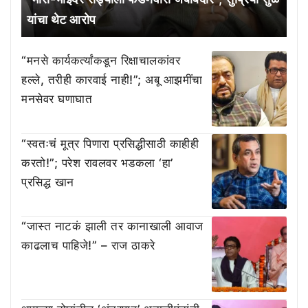
यांचा थेट आरोप
“मनसे कार्यकर्त्यांकडून रिक्षाचालकांवर
हल्ले, तरीही कारवाई नाही!”; अबू आझमींचा
मनसेवर घणाघात
“स्वतःचं मूत्र पिणारा प्रसिद्धीसाठी काहीही
करतो!”; परेश रावलवर भडकला ‘हा’
प्रसिद्ध खान
“जास्त नाटकं झाली तर कानाखाली आवाज
काढलाच पाहिजे!” – राज ठाकरे