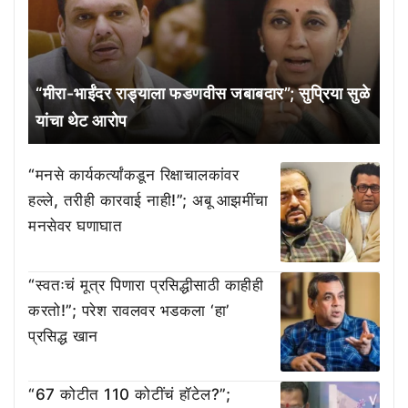
“मीरा-भाईंदर राड्याला फडणवीस जबाबदार”; सुप्रिया सुळे
यांचा थेट आरोप
“मनसे कार्यकर्त्यांकडून रिक्षाचालकांवर
हल्ले, तरीही कारवाई नाही!”; अबू आझमींचा
मनसेवर घणाघात
“स्वतःचं मूत्र पिणारा प्रसिद्धीसाठी काहीही
करतो!”; परेश रावलवर भडकला ‘हा’
प्रसिद्ध खान
“67 कोटीत 110 कोटींचं हॉटेल?”;