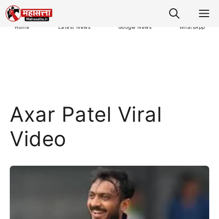
M
Home
Latest News
Google News
WhatsApp
Axar Patel Viral
Video