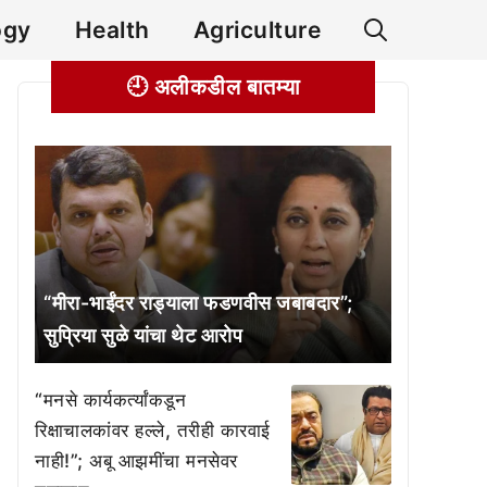
ogy
Health
Agriculture
🕘 अलीकडील बातम्या
“मीरा-भाईंदर राड्याला फडणवीस जबाबदार”;
सुप्रिया सुळे यांचा थेट आरोप
“मनसे कार्यकर्त्यांकडून
रिक्षाचालकांवर हल्ले, तरीही कारवाई
नाही!”; अबू आझमींचा मनसेवर