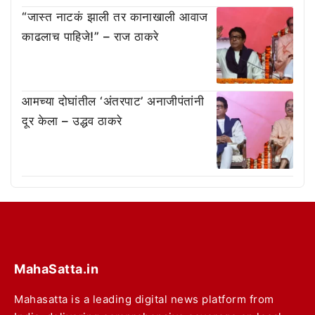
“जास्त नाटकं झाली तर कानाखाली आवाज
काढलाच पाहिजे!” – राज ठाकरे
आमच्या दोघांतील ‘अंतरपाट’ अनाजीपंतांनी
दूर केला – उद्धव ठाकरे
MahaSatta.in
Mahasatta is a leading digital news platform from