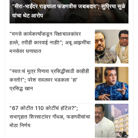
“मीरा-भाईंदर राड्याला फडणवीस जबाबदार”; सुप्रिया सुळे
यांचा थेट आरोप
“मनसे कार्यकर्त्यांकडून रिक्षाचालकांवर
हल्ले, तरीही कारवाई नाही!”; अबू आझमींचा
मनसेवर घणाघात
“स्वतःचं मूत्र पिणारा प्रसिद्धीसाठी काहीही
करतो!”; परेश रावलवर भडकला ‘हा’
प्रसिद्ध खान
“67 कोटीत 110 कोटींचं हॉटेल?”;
सभागृहात शिरसाटांवर गोंधळ, फडणवीसांचा
मोठा निर्णय