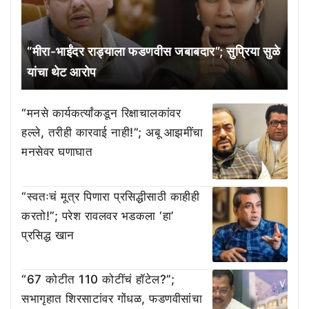
“मीरा-भाईंदर राड्याला फडणवीस जबाबदार”; सुप्रिया सुळे
यांचा थेट आरोप
“मनसे कार्यकर्त्यांकडून रिक्षाचालकांवर
हल्ले, तरीही कारवाई नाही!”; अबू आझमींचा
मनसेवर घणाघात
“स्वतःचं मूत्र पिणारा प्रसिद्धीसाठी काहीही
करतो!”; परेश रावलवर भडकला ‘हा’
प्रसिद्ध खान
“67 कोटीत 110 कोटींचं हॉटेल?”;
सभागृहात शिरसाटांवर गोंधळ, फडणवीसांचा