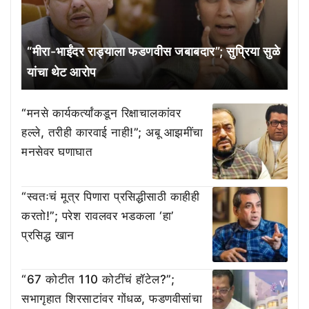
“मीरा-भाईंदर राड्याला फडणवीस जबाबदार”; सुप्रिया सुळे
यांचा थेट आरोप
“मनसे कार्यकर्त्यांकडून रिक्षाचालकांवर
हल्ले, तरीही कारवाई नाही!”; अबू आझमींचा
मनसेवर घणाघात
“स्वतःचं मूत्र पिणारा प्रसिद्धीसाठी काहीही
करतो!”; परेश रावलवर भडकला ‘हा’
प्रसिद्ध खान
“67 कोटीत 110 कोटींचं हॉटेल?”;
सभागृहात शिरसाटांवर गोंधळ, फडणवीसांचा