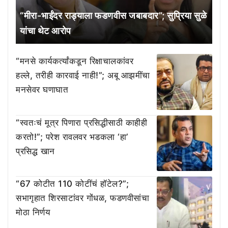
“मीरा-भाईंदर राड्याला फडणवीस जबाबदार”; सुप्रिया सुळे
यांचा थेट आरोप
“मनसे कार्यकर्त्यांकडून रिक्षाचालकांवर
हल्ले, तरीही कारवाई नाही!”; अबू आझमींचा
मनसेवर घणाघात
“स्वतःचं मूत्र पिणारा प्रसिद्धीसाठी काहीही
करतो!”; परेश रावलवर भडकला ‘हा’
प्रसिद्ध खान
“67 कोटीत 110 कोटींचं हॉटेल?”;
सभागृहात शिरसाटांवर गोंधळ, फडणवीसांचा
मोठा निर्णय