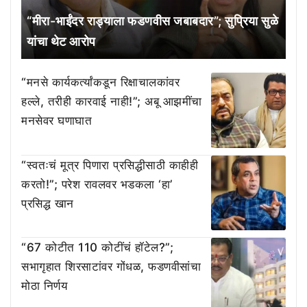
“मीरा-भाईंदर राड्याला फडणवीस जबाबदार”; सुप्रिया सुळे
यांचा थेट आरोप
“मनसे कार्यकर्त्यांकडून रिक्षाचालकांवर
हल्ले, तरीही कारवाई नाही!”; अबू आझमींचा
मनसेवर घणाघात
“स्वतःचं मूत्र पिणारा प्रसिद्धीसाठी काहीही
करतो!”; परेश रावलवर भडकला ‘हा’
प्रसिद्ध खान
“67 कोटीत 110 कोटींचं हॉटेल?”;
सभागृहात शिरसाटांवर गोंधळ, फडणवीसांचा
मोठा निर्णय