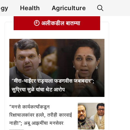
ogy
Health
Agriculture
🕘 अलीकडील बातम्या
“मीरा-भाईंदर राड्याला फडणवीस जबाबदार”;
सुप्रिया सुळे यांचा थेट आरोप
“मनसे कार्यकर्त्यांकडून
रिक्षाचालकांवर हल्ले, तरीही कारवाई
नाही!”; अबू आझमींचा मनसेवर