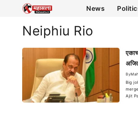
News
Politi
Neiphiu Rio
एकाच
अजित
By
Mah
Big j
merge
Ajit P