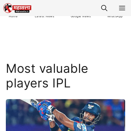
M
Home
Latest News
Google News
WhatsApp
Most valuable
players IPL