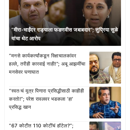
“मीरा-भाईंदर राड्याला फडणवीस जबाबदार”; सुप्रिया सुळे
यांचा थेट आरोप
“मनसे कार्यकर्त्यांकडून रिक्षाचालकांवर
हल्ले, तरीही कारवाई नाही!”; अबू आझमींचा
मनसेवर घणाघात
“स्वतःचं मूत्र पिणारा प्रसिद्धीसाठी काहीही
करतो!”; परेश रावलवर भडकला ‘हा’
प्रसिद्ध खान
“67 कोटीत 110 कोटींचं हॉटेल?”;