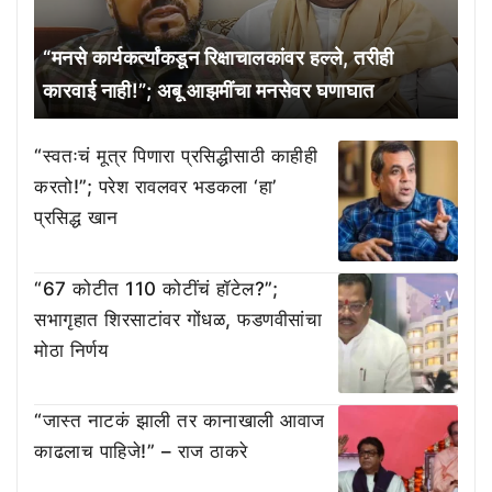
“मनसे कार्यकर्त्यांकडून रिक्षाचालकांवर हल्ले, तरीही
कारवाई नाही!”; अबू आझमींचा मनसेवर घणाघात
“स्वतःचं मूत्र पिणारा प्रसिद्धीसाठी काहीही
करतो!”; परेश रावलवर भडकला ‘हा’
प्रसिद्ध खान
“67 कोटीत 110 कोटींचं हॉटेल?”;
सभागृहात शिरसाटांवर गोंधळ, फडणवीसांचा
मोठा निर्णय
“जास्त नाटकं झाली तर कानाखाली आवाज
काढलाच पाहिजे!” – राज ठाकरे