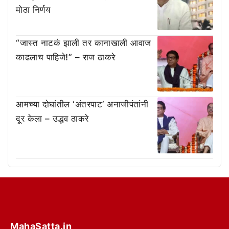
मोठा निर्णय
“जास्त नाटकं झाली तर कानाखाली आवाज
काढलाच पाहिजे!” – राज ठाकरे
आमच्या दोघांतील ‘अंतरपाट’ अनाजीपंतांनी
दूर केला – उद्धव ठाकरे
MahaSatta.in