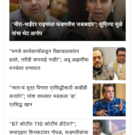
“मीरा-भाईंदर राड्याला फडणवीस जबाबदार”; सुप्रिया सुळे
यांचा थेट आरोप
“मनसे कार्यकर्त्यांकडून रिक्षाचालकांवर
हल्ले, तरीही कारवाई नाही!”; अबू आझमींचा
मनसेवर घणाघात
“स्वतःचं मूत्र पिणारा प्रसिद्धीसाठी काहीही
करतो!”; परेश रावलवर भडकला ‘हा’
प्रसिद्ध खान
“67 कोटीत 110 कोटींचं हॉटेल?”;
सभागृहात शिरसाटांवर गोंधळ, फडणवीसांचा