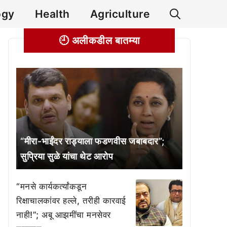
ogy
Health
Agriculture
🕘 अलीकडील बातम्या
“मीरा-भाईंदर राड्याला फडणवीस जबाबदार”;
सुप्रिया सुळे यांचा थेट आरोप
“मनसे कार्यकर्त्यांकडून
रिक्षाचालकांवर हल्ले, तरीही कारवाई
नाही!”; अबू आझमींचा मनसेवर