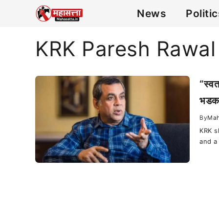
News
Politi
KRK Paresh Rawal
“स्वत
भडकल
By
Mah
KRK s
and a 