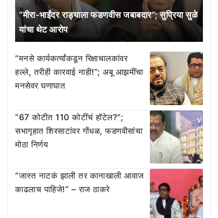
“मीरा-भाईंदर राड्याला फडणवीस जबाबदार”; सुप्रिया सुळे
यांचा थेट आरोप
“मनसे कार्यकर्त्यांकडून रिक्षाचालकांवर
हल्ले, तरीही कारवाई नाही!”; अबू आझमींचा
मनसेवर घणाघात
“67 कोटीत 110 कोटींचं हॉटेल?”;
सभागृहात शिरसाटांवर गोंधळ, फडणवीसांचा
मोठा निर्णय
“जास्त नाटकं झाली तर कानाखाली आवाज
काढलाच पाहिजे!” – राज ठाकरे