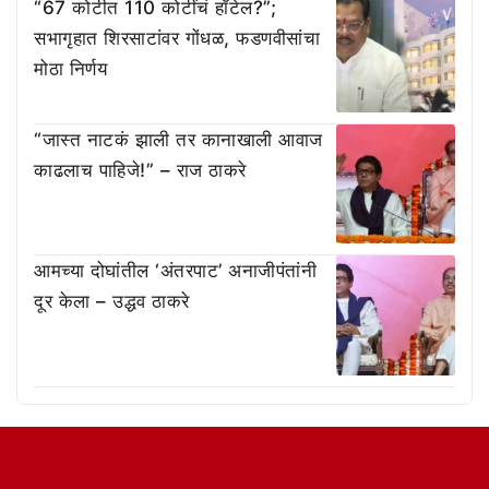
“67 कोटीत 110 कोटींचं हॉटेल?”;
सभागृहात शिरसाटांवर गोंधळ, फडणवीसांचा
मोठा निर्णय
“जास्त नाटकं झाली तर कानाखाली आवाज
काढलाच पाहिजे!” – राज ठाकरे
आमच्या दोघांतील ‘अंतरपाट’ अनाजीपंतांनी
दूर केला – उद्धव ठाकरे