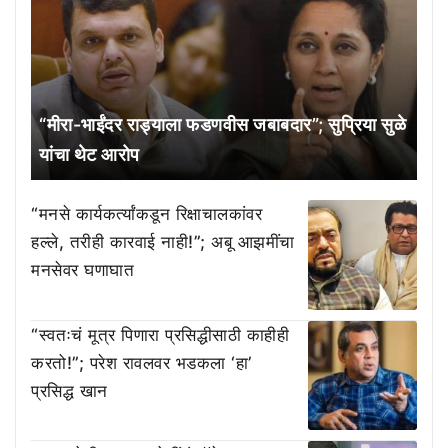
“मीरा-भाईंदर राड्याला फडणवीस जबाबदार”; सुप्रिया सुळे
यांचा थेट आरोप
“मनसे कार्यकर्त्यांकडून रिक्षाचालकांवर
हल्ले, तरीही कारवाई नाही!”; अबू आझमींचा
मनसेवर घणाघात
“स्वतःचं मूत्र पिणारा प्रसिद्धीसाठी काहीही
करतो!”; परेश रावलवर भडकला ‘हा’
प्रसिद्ध खान