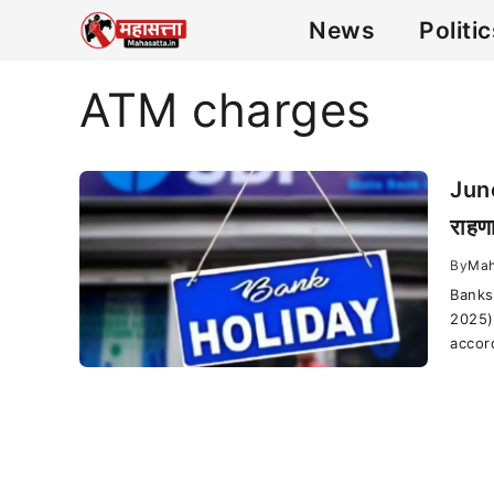
News
Politi
ATM charges
June
राहणा
By
Mah
Banks
2025)
accor