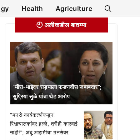
ogy
Health
Agriculture
🕘 अलीकडील बातम्या
“मीरा-भाईंदर राड्याला फडणवीस जबाबदार”;
सुप्रिया सुळे यांचा थेट आरोप
“मनसे कार्यकर्त्यांकडून
रिक्षाचालकांवर हल्ले, तरीही कारवाई
नाही!”; अबू आझमींचा मनसेवर