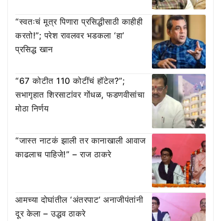
“स्वतःचं मूत्र पिणारा प्रसिद्धीसाठी काहीही
करतो!”; परेश रावलवर भडकला ‘हा’
प्रसिद्ध खान
“67 कोटीत 110 कोटींचं हॉटेल?”;
सभागृहात शिरसाटांवर गोंधळ, फडणवीसांचा
मोठा निर्णय
“जास्त नाटकं झाली तर कानाखाली आवाज
काढलाच पाहिजे!” – राज ठाकरे
आमच्या दोघांतील ‘अंतरपाट’ अनाजीपंतांनी
दूर केला – उद्धव ठाकरे