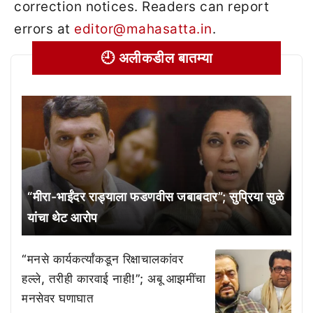
correction notices. Readers can report
errors at
editor@mahasatta.in
.
🕘 अलीकडील बातम्या
“मीरा-भाईंदर राड्याला फडणवीस जबाबदार”; सुप्रिया सुळे
यांचा थेट आरोप
“मनसे कार्यकर्त्यांकडून रिक्षाचालकांवर
हल्ले, तरीही कारवाई नाही!”; अबू आझमींचा
मनसेवर घणाघात