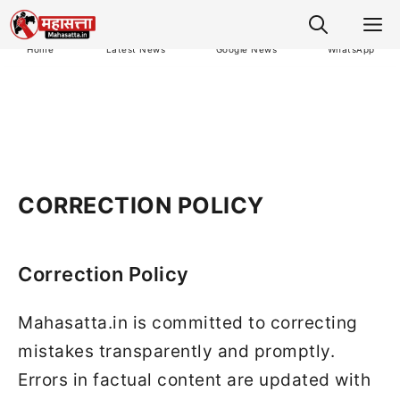
M
Home
Latest News
Google News
WhatsApp
CORRECTION POLICY
Correction Policy
Mahasatta.in is committed to correcting
mistakes transparently and promptly.
Errors in factual content are updated with